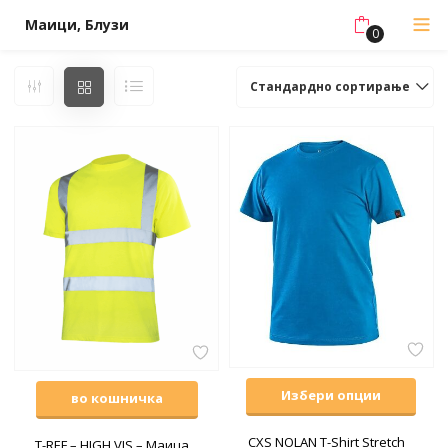
Маици, Блузи
0
Стандардно сортирање
Избери опции
во кошничка
CXS NOLAN T-Shirt Stretch
T-REF – HIGH VIS – Маица