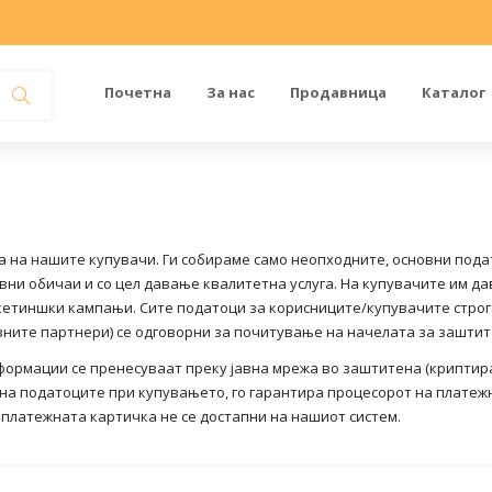
Почетна
За нас
Продавница
Каталог
та на нашите купувачи. Ги собираме само неопходните, основни под
и обичаи и со цел давање квалитетна услуга. На купувачите им дав
аркетиншки кампањи. Сите податоци за корисниците/купувачите строг
вните партнери) се одговорни за почитување на начелата за заштит
рмации се пренесуваат преку јавна мрежа во заштитена (криптирана
на податоците при купувањето, го гарантира процесорот на платежн
 платежната картичка не се достапни на нашиот систем.