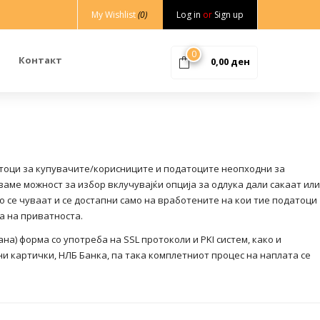
My Wishlist
(0)
Log in
or
Sign up
0
Контакт
0,00
ден
атоци за купувачите/корисниците и податоците неопходни за
аме можност за избор вклучувајќи опција за одлука дали сакаат или
о се чуваат и се достапни само на вработените на кои тие податоци
а на приватноста.
) форма со употреба на SSL протоколи и PKI систем, како и
и картички, НЛБ Банка, па така комплетниот процес на наплата се