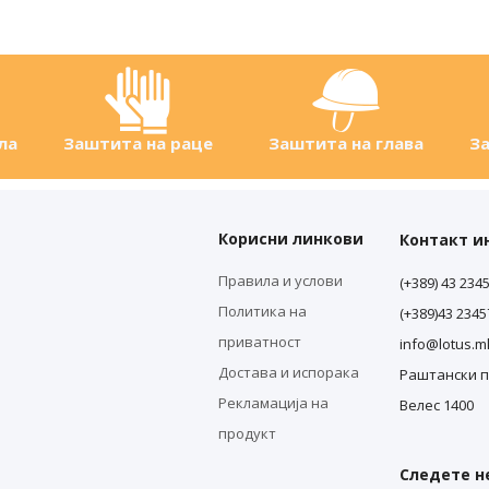
ла
Заштита на раце
Заштита на глава
За
Корисни линкови
Контакт 
Правила и услови
(+389) 43 234
Политика на
(+389)43 234
приватност
info@lotus.m
Достава и испорака
Раштански п
Рекламација на
Велес 1400
продукт
Следете не