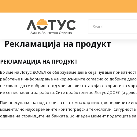
Рекламација на продукт
РЕКЛАМАЦИЈА НА ПРОДУКТ
Во име на Лотус ДООЕЛ се обврзуваме дека ќе ја чуваме приватнос
работење и информирање на корисниците согласно со добрите деловн
не сакаат да се избришат од маилинг листата која се користи за м
им се неопходни за работа. Сите вработени во Лотус ДООЕЛ (и дело
При внесување на податоци за платежна картичка, доверливите инфо
моментално најсовремените критпографски технологии. Сигурноста 
одвива на страниците на банката. Во ниеден момент податоците за