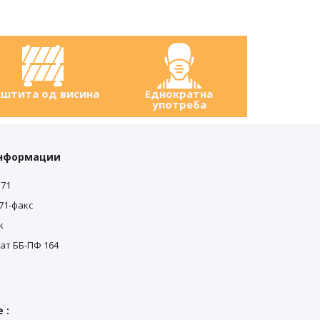
штита од висина
Еднократна
употреба
информации
571
571-факс
k
ат ББ-ПФ 164
0
 :