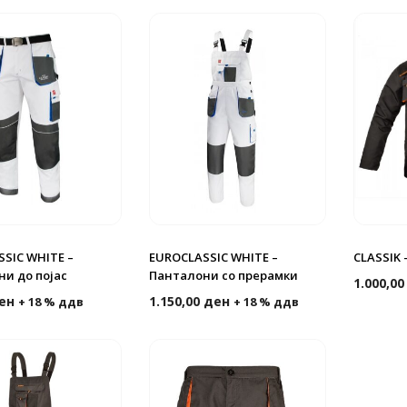
SIC WHITE –
EUROCLASSIC WHITE –
CLASSIK 
и до појас
Панталони со прерамки
1.000,0
ен
1.150,00
ден
+ 18 % ддв
+ 18 % ддв