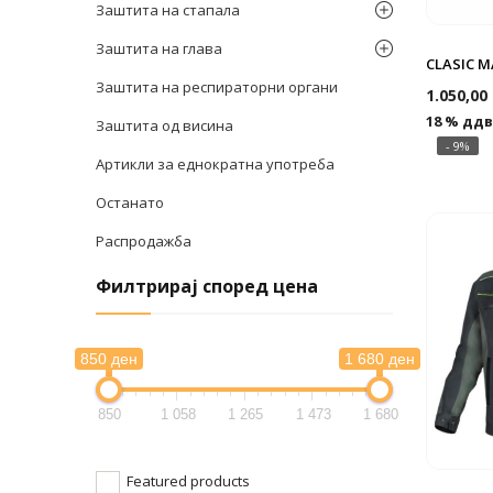
Заштита на стапала
Заштита на глава
CLASIC M
Заштита на респираторни органи
1.050,00
18 % ддв
Заштита од висина
- 9%
Артикли за еднократна употреба
Останато
Распродажба
Филтрирај според цена
850 ден
1 680 ден
850
1 058
1 265
1 473
1 680
Featured products