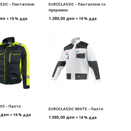
SSIC – Панталони
EUROCLASSIC – Панталони со
прерамки
ен
1.280,00
ден
+ 18 % ддв
+ 18 % ддв
VIS – Палто
EUROCLASSIC WHITE – Палто
0
ден
+ 18 % ддв
1.065,00
ден
+ 18 % ддв