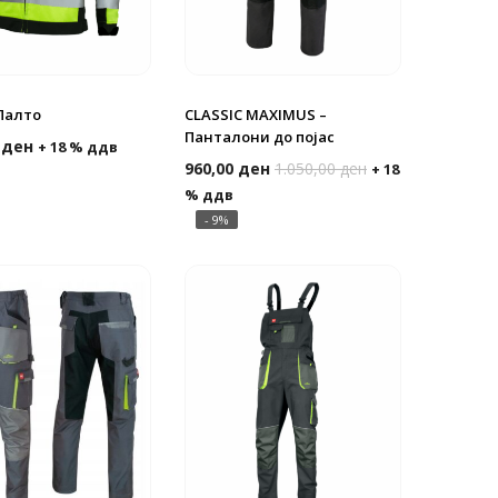
 Палто
CLASSIC MAXIMUS –
Панталони до појас
0
ден
+ 18 % ддв
960,00
ден
1.050,00
ден
+ 18
% ддв
- 9%