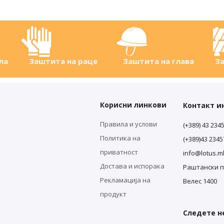
ла
Заштита на раце
Заштита на глава
За
Корисни линкови
Контакт 
Правила и услови
(+389) 43 234
Политика на
(+389)43 234
приватност
info@lotus.m
Достава и испорака
Раштански п
Рекламација на
Велес 1400
продукт
Следете не