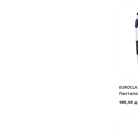
EUROCLAS
Панталон
985,00
д