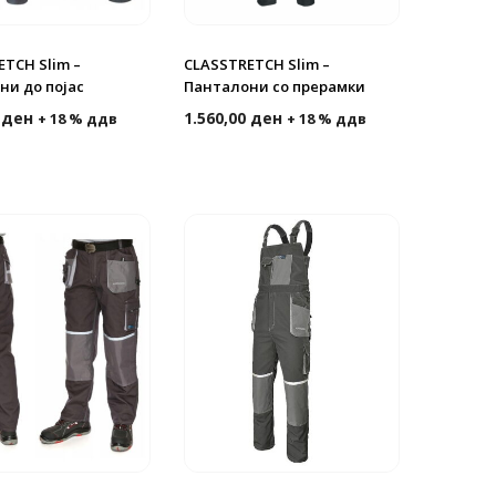
TCH Slim –
CLASSTRETCH Slim –
ни до појас
Панталони со прерамки
0
ден
1.560,00
ден
+ 18 % ддв
+ 18 % ддв