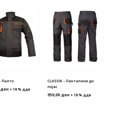
– Палто
CLASSIK – Панталони до
појас
0
ден
+ 18 % ддв
950,00
ден
+ 18 % ддв