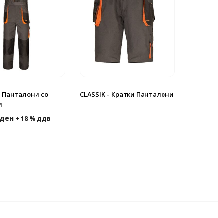
– Панталони со
CLASSIK – Кратки Панталони
и
ден
+ 18 % ддв