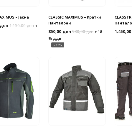
AXIMUS – Јакна
CLASSIC MAXIMUS – Кратки
CLASSTRE
Панталони
Пантало
ден
1.150,00
ден
+
850,00
ден
980,00
ден
1.450,0
+ 18
% ддв
- 13%