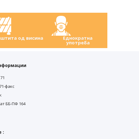
штита од висина
Еднократна
употреба
0
информации
0
571
571-факс
k
ат ББ-ПФ 164
 :