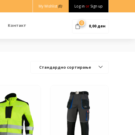
My Wishlist
(0)
Log in
or
Sign up
0
Контакт
0,00
ден
Стандардно сортирање