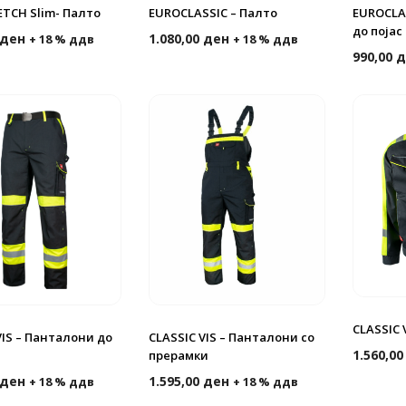
TCH Slim- Палто
EUROCLASSIC – Палто
EUROCLA
до појас
ден
1.080,00
ден
+ 18 % ддв
+ 18 % ддв
990,00
д
CLASSIC 
VIS – Панталони до
CLASSIC VIS – Панталони со
1.560,0
прерамки
ден
1.595,00
ден
+ 18 % ддв
+ 18 % ддв