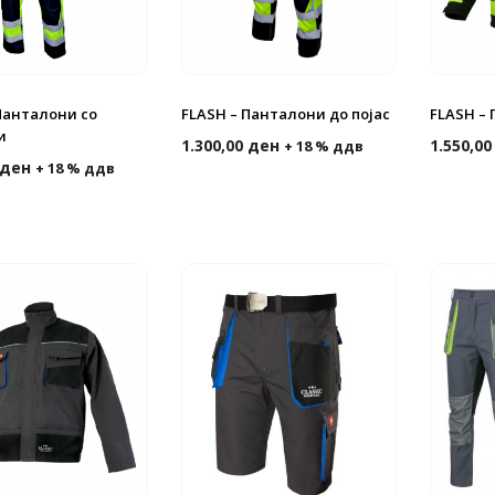
Панталони со
FLASH – Панталони до појас
FLASH –
и
1.300,00
ден
1.550,0
+ 18 % ддв
ден
+ 18 % ддв