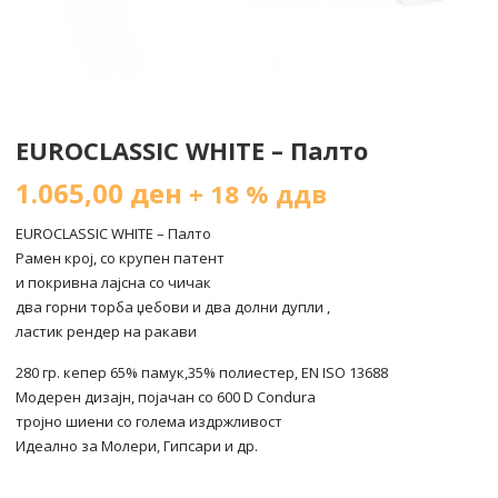
EUROCLASSIC WHITE – Палто
1.065,00
ден
+ 18 % ддв
EUROCLASSIC WHITE – Палто
Рамен крој, со крупен патент
и покривна лајсна со чичак
два горни торба џебови и два долни дупли ,
ластик рендер на ракави
280 гр. кепер 65% памук,35% полиестер, EN ISO 13688
Модерен дизајн, појачан со 600 D Condura
тројно шиени со голема издржливост
Идеално за Молери, Гипсари и др.