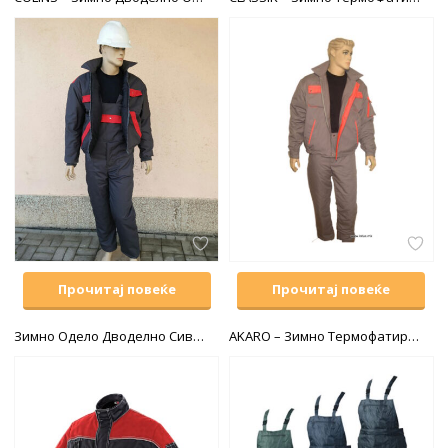
Прочитај повеќе
Прочитај повеќе
Зимно Одело Дводелно Сиво-Црвено
AKARO – Зимно Термофатирано Одело