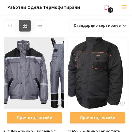
Работни Одела Термофатирани
0
Стандардно сортирање
Прочитај повеќе
Прочитај повеќе
COLINS – Зимно Дводелно Одело
CLASSIK – Зимно ТермоФатирано Одело