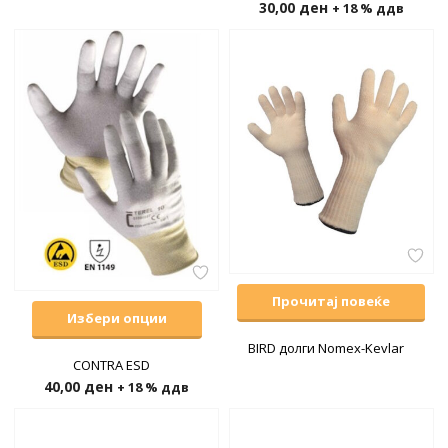
30,00
ден
+ 18 % ддв
Прочитај повеќе
Избери опции
BIRD долги Nomex-Kevlar
CONTRA ESD
40,00
ден
+ 18 % ддв