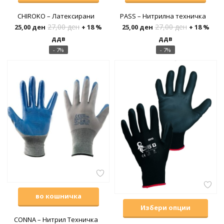
CHIROKO – Латексирани
PASS – Нитрилна техничка
27,00
ден
27,00
ден
25,00
ден
+ 18 %
25,00
ден
+ 18 %
ддв
ддв
- 7%
- 7%
во кошничка
Избери опции
CONNA – Нитрил Техничка