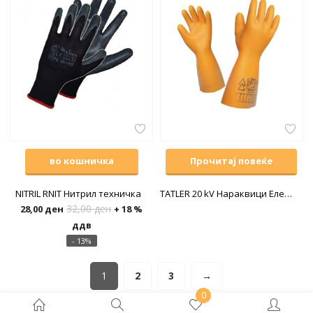
во кошничка
Прочитај повеќе
NITRIL RNIT Нитрил техничка
TATLER 20 kV Нараквици Електричарски
32,00
ден
28,00
ден
+ 18 %
ддв
- 13%
1
2
3
→
0