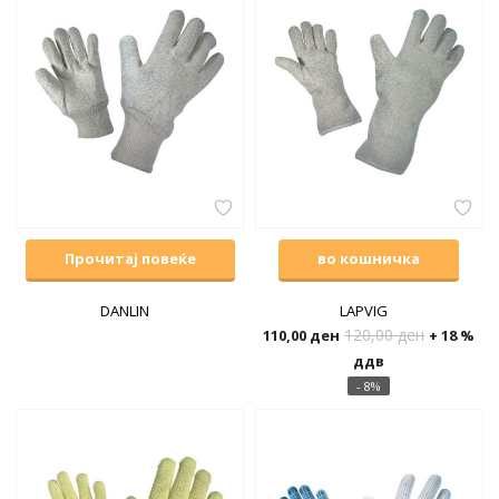
Прочитај повеќе
во кошничка
DANLIN
LAPVIG
120,00
ден
110,00
ден
+ 18 %
ддв
- 8%