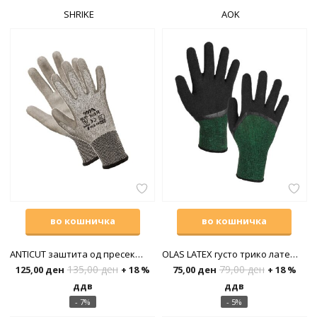
SHRIKE
AOK
во кошничка
во кошничка
ANTICUT заштита од пресекување
OLAS LATEX густо трико латексирано
135,00
ден
79,00
ден
125,00
ден
+ 18 %
75,00
ден
+ 18 %
ддв
ддв
- 7%
- 5%