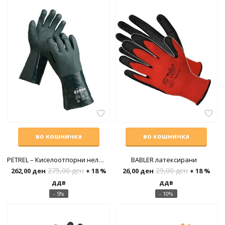
во кошничка
во кошничка
PETREL – Киселоотпорни нелизгачки
BABLER латексирани
275,00
ден
29,00
ден
262,00
ден
+ 18 %
26,00
ден
+ 18 %
ддв
ддв
- 5%
- 10%