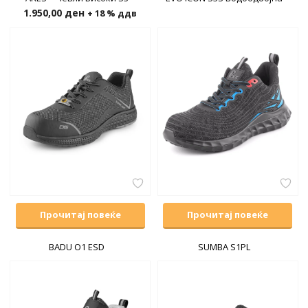
1.950,00
ден
+ 18 % ддв
н
Прочитај повеќе
Прочитај повеќе
BADU O1 ESD
SUMBA S1PL