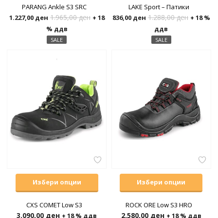
PARANG Ankle S3 SRC
LAKE Sport – Патики
1.965,00
ден
1.288,00
ден
1.227,00
ден
+ 18
836,00
ден
+ 18 %
% ддв
ддв
SALE
SALE
Избери опции
Избери опции
CXS COMET Low S3
ROCK ORE Low S3 HRO
3.090,00
ден
2.580,00
ден
+ 18 % ддв
+ 18 % ддв