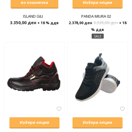
во кошничка
Избери опции
ISLAND GILI
PANDA MIURA 02
3.350,00
ден
3.335,00
ден
+ 18 % ддв
2.378,00
ден
+ 18
% ддв
SALE
Избери опции
Избери опции