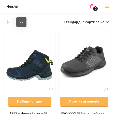
Чевли
0
Стандардно сортирање
Избери опции
Прочитај повеќе
ARES – Чевли Високи S3
EVO ICON S3S водоодбојна