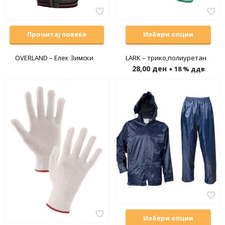
Прочитај повеќе
Избери опции
OVERLAND – Елек Зимски
LARK – трико,полиуретан
28,00
ден
+ 18 % ддв
Избери опции