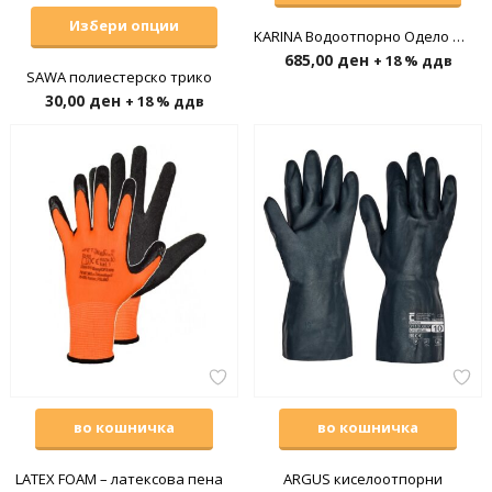
Избери опции
KARINA Водоотпорно Одело од полиамид
685,00
ден
+ 18 % ддв
SAWA полиестерско трико
30,00
ден
+ 18 % ддв
во кошничка
во кошничка
LATEX FOAM – латексова пена
ARGUS киселоотпорни