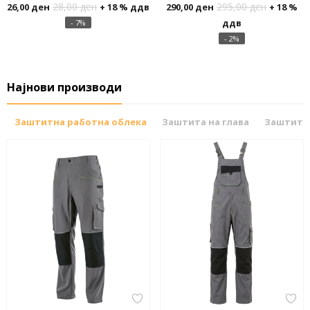
28,00
ден
295,00
ден
26,00
ден
+ 18 % ддв
290,00
ден
+ 18 %
ддв
- 7%
- 2%
Најнови производи
Заштитна работна облека
Заштита на глава
Заштитн