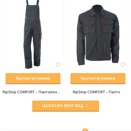
Прочитај повеќе
Прочитај повеќе
RipStop COMFORT – Панталони со прерамки
RipStop COMFORT – Палто
ЦЕЛОСЕН ПРЕГЛЕД