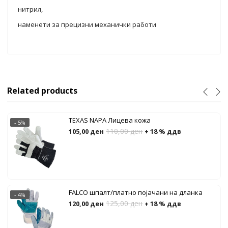
нитрил,
наменети за прецизни механички работи
Related products
TEXAS NAPA Лицева кожа
- 5%
110,00
ден
105,00
ден
+ 18 % ддв
FALCO шпалт/платно појачани на дланка
- 4%
125,00
ден
120,00
ден
+ 18 % ддв