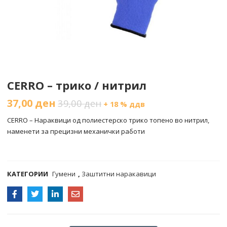
CERRO – трико / нитрил
37,00
ден
39,00
ден
+ 18 % ддв
CERRO – Нараквици од полиестерско трико топено во нитрил,
наменети за прецизни механички работи
COMPARE
КАТЕГОРИИ
Гумени
,
Заштитни наракавици