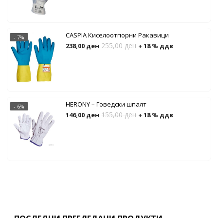
CASPIA Киселоотпорни Ракавици
- 7%
255,00
ден
238,00
ден
+ 18 % ддв
HERONY – Говедски шпалт
- 6%
155,00
ден
146,00
ден
+ 18 % ддв