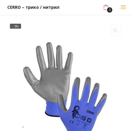
CERRO – трико / нитрил
0
- 5%