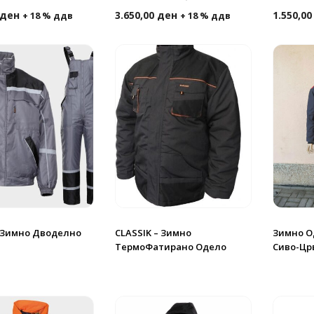
ден
3.650,00
ден
1.550,0
+ 18 % ддв
+ 18 % ддв
– Зимно Дводелно
CLASSIK – Зимно
Зимно О
ТермоФатирано Одело
Сиво-Цр