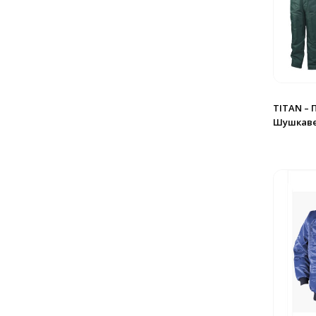
TITAN –
Шушкав