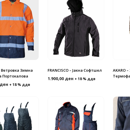
 Ветровка Зимна
FRANCISCO – Јакна Софтшел
AKARO –
а Портокалова
Термофа
1.900,00
ден
+ 18 % ддв
ден
+ 18 % ддв