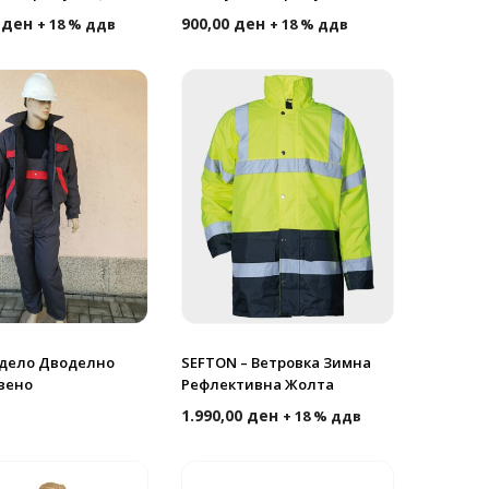
0
ден
900,00
ден
+ 18 % ддв
+ 18 % ддв
дело Дводелно
SEFTON – Ветровка Зимна
вено
Рефлективна Жолта
1.990,00
ден
+ 18 % ддв