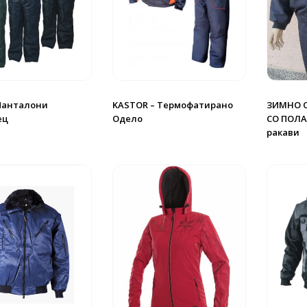
 Панталони
KASTOR – Термофатирано
ЗИМНО 
ец
Одело
СО ПОЛА
ракави