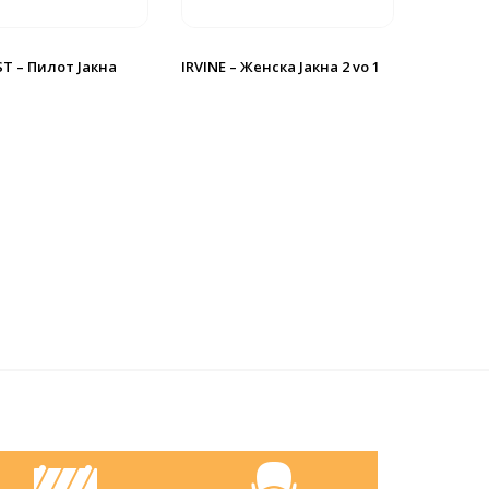
T – Пилот Јакна
IRVINE – Женскa Јакна 2 vo 1