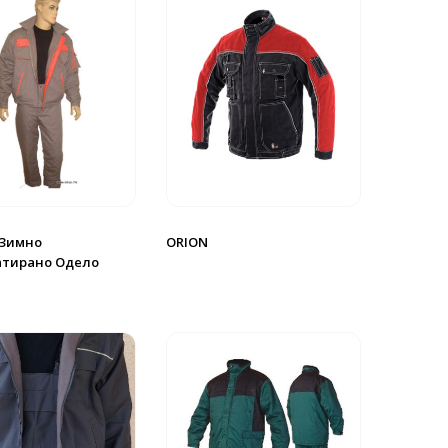
 Зимно
ORION
тирано Одело