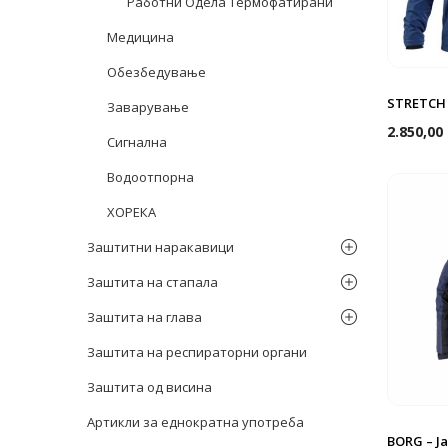
Работни Одела Термофатирани
Медицина
Обезбедување
STRETCH 
Заварување
2.850,00
Сигнална
Водоотпорна
ХОРЕКА
Заштитни наракавици
Заштита на стапала
Заштита на глава
Заштита на респираторни органи
Заштита од висина
Артикли за еднократна употреба
BORG – Ј