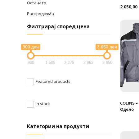
Останато
2.050,00
Распродажба
Филтрирај според цена
900 ден
3 650 ден
900
1 588
2 275
2 963
3 650
Featured products
COLINS 
In stock
Одело
Категории на продукти