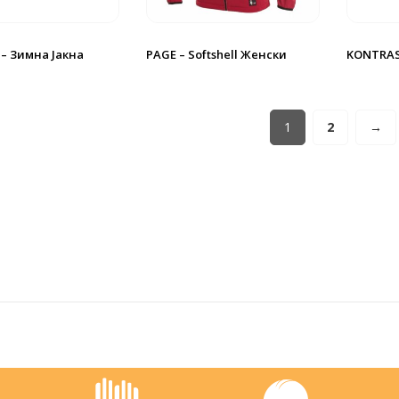
 – Зимна Јакна
PAGE – Softshell Женски
KONTRAS
1
2
→