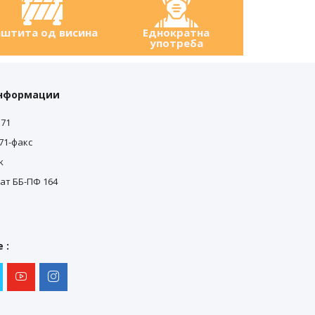
штита од висина
Еднократна
употреба
0
информации
571
0
571-факс
k
ат ББ-ПФ 164
 :