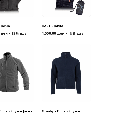
 Јакна
DART – Јакна
0
ден
1.550,00
ден
+ 18 % ддв
+ 18 % ддв
Полар Блузон Јакна
Granby – Полар Блузон