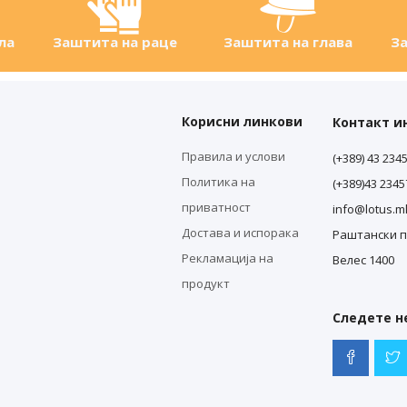
ла
Заштита на раце
Заштита на глава
За
Корисни линкови
Контакт 
Правила и услови
(+389) 43 234
Политика на
(+389)43 234
приватност
info@lotus.m
Достава и испорака
Раштански п
Рекламација на
Велес 1400
продукт
Следете не