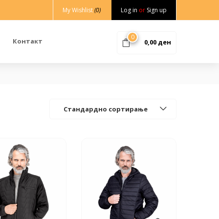
My Wishlist
(0)
Log in
or
Sign up
0
Контакт
0,00
ден
Стандардно сортирање