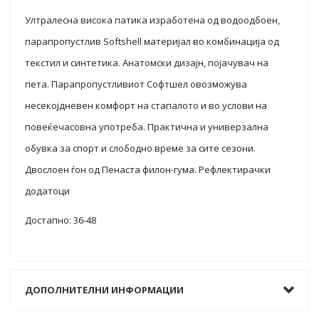
Ултралесна висока патика изработена од водоодбоен,
парапропустлив Softshell материјал во комбинација од
текстил и синтетика. Анатомски дизајн, појачувач на
пета. Парапропустливиот Софтшел овозможува
несекојдневен комфорт на стапалото и во услови на
повеќечасовна употреба. Практична и универзална
обувка за спорт и слободно време за сите сезони.
Двослоен ѓон од Пенаста филон-гума. Рефлектирачки
додатоци
Достапнo: 36-48
ДОПОЛНИТЕЛНИ ИНФОРМАЦИИ