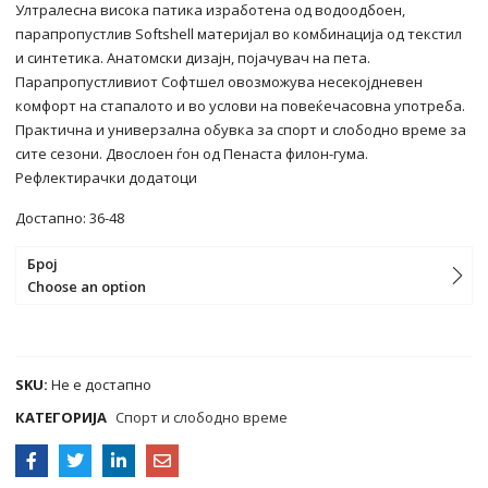
Ултралесна висока патика изработена од водоодбоен,
парапропустлив Softshell материјал во комбинација од текстил
и синтетика. Анатомски дизајн, појачувач на пета.
Парапропустливиот Софтшел овозможува несекојдневен
комфорт на стапалото и во услови на повеќечасовна употреба.
Практична и универзална обувка за спорт и слободно време за
сите сезони. Двослоен ѓон од Пенаста филон-гума.
Рефлектирачки додатоци
Достапнo: 36-48
Број
Choose an option
COMPARE
SKU:
Не е достапно
КАТЕГОРИЈА
Спорт и слободно време