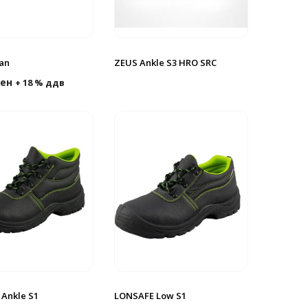
an
ZEUS Ankle S3 HRO SRC
ен
+ 18 % ддв
Ankle S1
LONSAFE Low S1