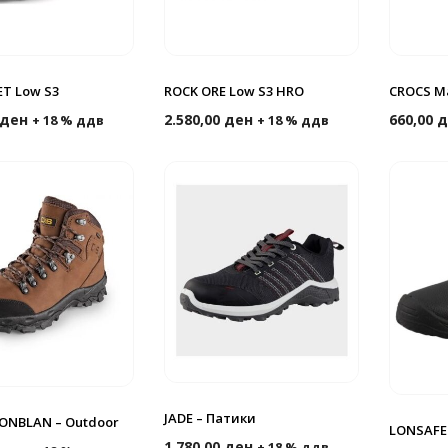
T Low S3
ROCK ORE Low S3 HRO
CROCS M
ден
2.580,00
ден
660,00
д
+ 18 % ддв
+ 18 % ддв
JADE – Патики
ONBLAN – Outdoor
LONSAFE 
1.780,00
ден
+ 18 % ддв