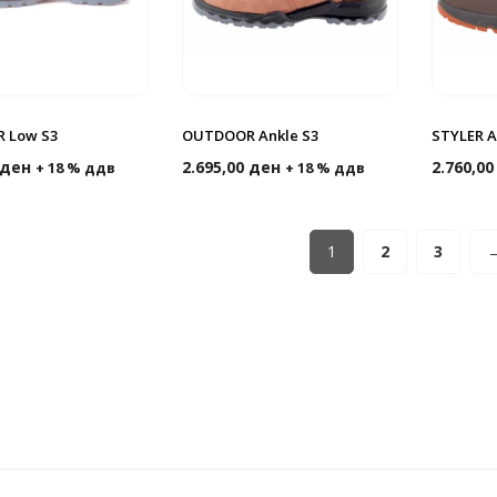
 Low S3
OUTDOOR Ankle S3
STYLER A
ден
2.695,00
ден
2.760,0
+ 18 % ддв
+ 18 % ддв
1
2
3