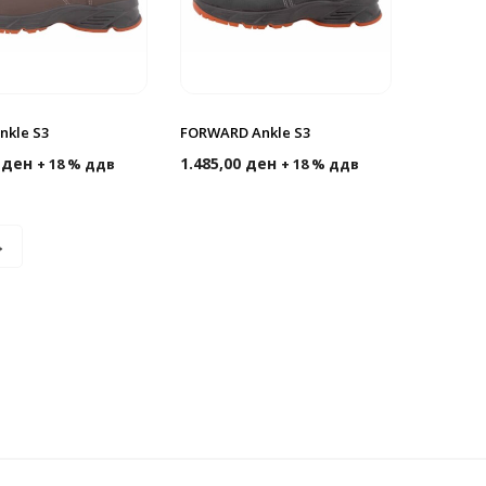
nkle S3
FORWARD Ankle S3
0
ден
1.485,00
ден
+ 18 % ддв
+ 18 % ддв
→