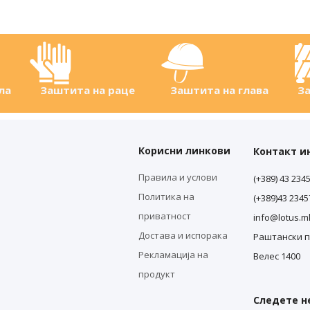
ла
Заштита на раце
Заштита на глава
За
Корисни линкови
Контакт 
Правила и услови
(+389) 43 234
Политика на
(+389)43 234
приватност
info@lotus.m
Достава и испорака
Раштански п
Рекламација на
Велес 1400
продукт
Следете не