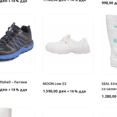
ден
+ 18 % ддв
998,00
д
ftshell – Патики
MOON Low S3
SEAL S4 
со чели
ден
+ 18 % ддв
1.590,00
ден
+ 18 % ддв
1.280,0