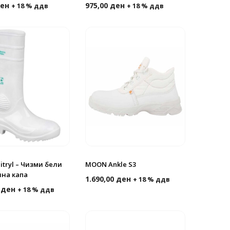
ен
975,00
ден
+ 18 % ддв
+ 18 % ддв
nitryl – Чизми бели
MOON Ankle S3
чна капа
1.690,00
ден
+ 18 % ддв
0
ден
+ 18 % ддв