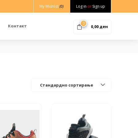
My Wishlist
(0)
Log in
or
Sign up
0
Контакт
0,00
ден
Стандардно сортирање