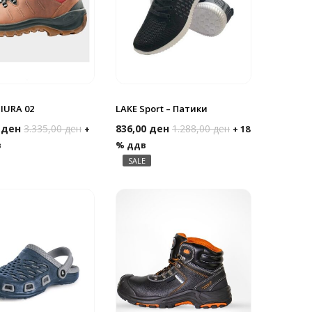
IURA 02
LAKE Sport – Патики
0
ден
3.335,00
ден
836,00
ден
1.288,00
ден
+
+ 18
в
% ддв
SALE