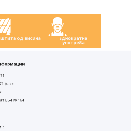
штита од висина
Еднократна
употреба
0
информации
0
571
571-факс
k
ат ББ-ПФ 164
 :