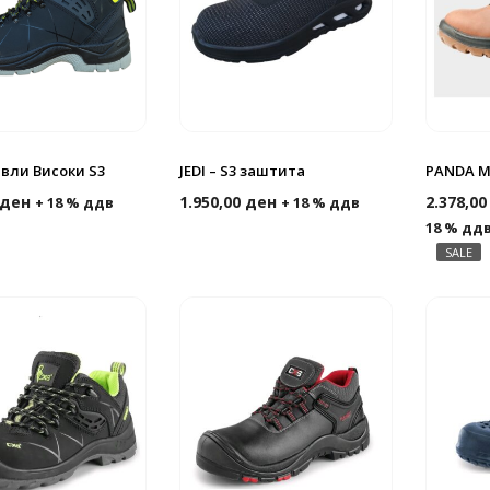
евли Високи S3
JEDI – S3 заштита
PANDA M
ден
1.950,00
ден
2.378,0
+ 18 % ддв
+ 18 % ддв
18 % дд
SALE