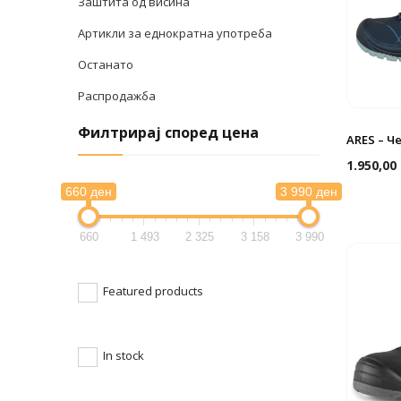
Заштита од висина
Артикли за еднократна употреба
Останато
Распродажба
Филтрирај според цена
ARES – Ч
1.950,00
660 ден
3 990 ден
660
1 493
2 325
3 158
3 990
Featured products
In stock