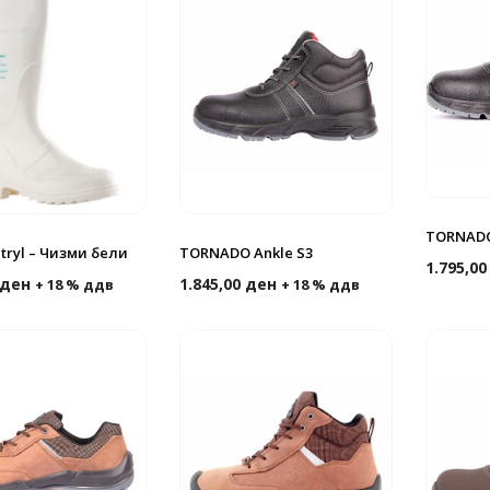
TORNADO
itryl – Чизми бели
TORNADO Ankle S3
1.795,0
ден
1.845,00
ден
+ 18 % ддв
+ 18 % ддв