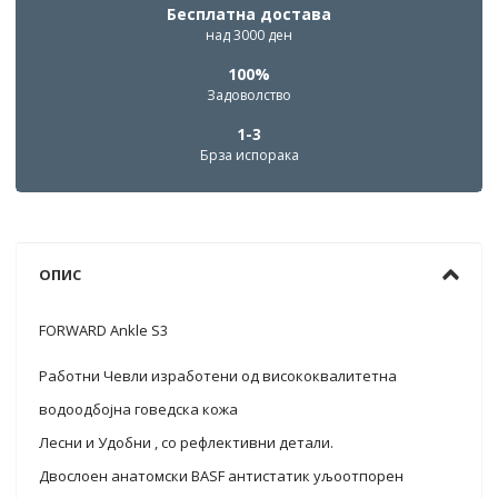
Бесплатна достава
над 3000 ден
100%
Задоволство
1-3
Брза испорака
ОПИС
FORWARD Ankle S3
Работни Чевли изработени од висококвалитетна
водоодбојна говедска кожа
Лесни и Удобни , со рефлективни детали.
Двослоен анатомски BASF антистатик уљоотпорен