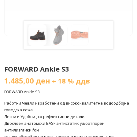
FORWARD Ankle S3
1.485,00
ден
+ 18 % ддв
FORWARD Ankle S3
Работни Чевли изработени од висококвалитетна водоодбојна
говедска кожа
Лесни и Удобни , со рефлективни детали.
Двослоен анатомски BASF антистатик уљоотпорен
антилизгачки ѓон
со шок абсорбер на пета , челична капа и челичен лист .