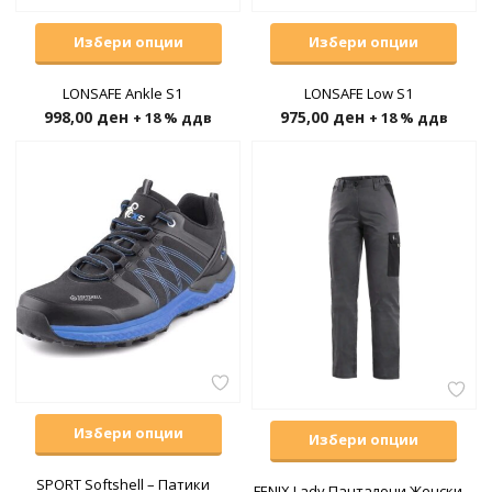
Избери опции
Избери опции
LONSAFE Ankle S1
LONSAFE Low S1
998,00
ден
975,00
ден
+ 18 % ддв
+ 18 % ддв
Избери опции
Избери опции
SPORT Softshell – Патики
FENIX Lady Панталони Женски