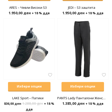
н
ARES – Чевли Високи S3
JEDI – S3 заштита
1.950,00
ден
1.950,00
ден
+ 18 % ддв
+ 18 % ддв
Избери опции
Избери опции
LAKE Sport – Патики
PANTS Lady Панталони Женски
1.288,00
ден
1.385,00
ден
836,00
ден
+ 18 %
+ 18 % ддв
ддв