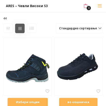
ARES – Чевли Високи S3
0
44
Стандардно сортирање
Избери опции
во кошничка