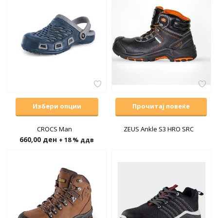
Избери опции
Прочитај повеќе
CROCS Man
ZEUS Ankle S3 HRO SRC
660,00
ден
+ 18 % ддв