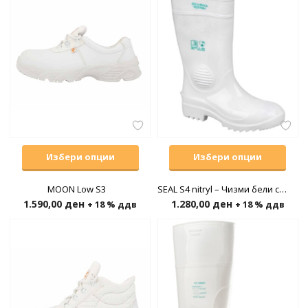
Избери опции
Избери опции
MOON Low S3
SEAL S4 nitryl – Чизми бели со челична капа
1.590,00
ден
1.280,00
ден
+ 18 % ддв
+ 18 % ддв