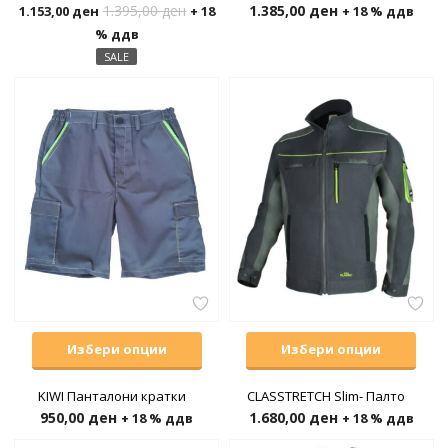
1.395,00
ден
1.385,00
ден
1.153,00
ден
+ 18
+ 18 % ддв
% ддв
SALE
Избери опции
Избери опции
KIWI Панталони кратки
CLASSTRETCH Slim- Палто
950,00
ден
1.680,00
ден
+ 18 % ддв
+ 18 % ддв