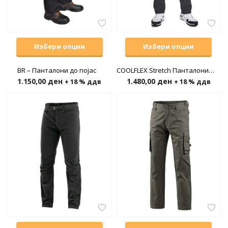
Избери опции
Избери опции
BR – Панталони до појас
COOLFLEX Stretch Панталони Летни
1.150,00
ден
1.480,00
ден
+ 18 % ддв
+ 18 % ддв