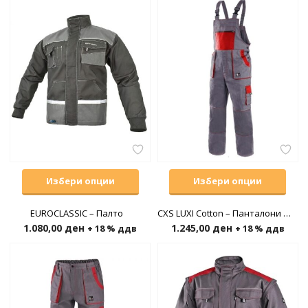
Избери опции
Избери опции
EUROCLASSIC – Палто
CXS LUXI Cotton – Панталони со прерамки
1.080,00
ден
1.245,00
ден
+ 18 % ддв
+ 18 % ддв