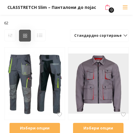
CLASSTRETCH Slim – Панталони до појас
0
62
Стандардно сортирање
Избери опции
Избери опции