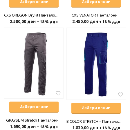
Избери опции
Избери опции
CXS OREGON DryFit Панталони летни
CXS VENATOR Панталони
2.580,00
ден
2.450,00
ден
+ 18 % ддв
+ 18 % ддв
Избери опции
Избери опции
GRAYSLIM Stretch Панталони
BICOLOR STRETCH – Панталони стреч
1.690,00
ден
+ 18 % ддв
1.830,00
ден
+ 18 % ддв