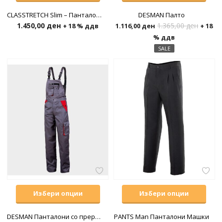
н
CLASSTRETCH Slim – Панталони до појас
DESMAN Палто
1.450,00
ден
1.365,00
ден
+ 18 % ддв
1.116,00
ден
+ 18
% ддв
SALE
Избери опции
Избери опции
DESMAN Панталони со прерамки
PANTS Man Панталони Машки