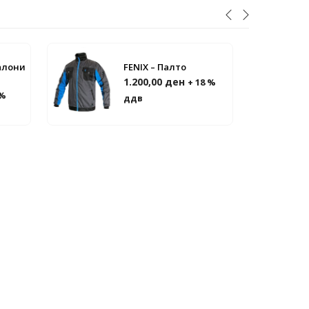
алони
FENIX – Палто
1.200,00
ден
+ 18 %
 %
ддв