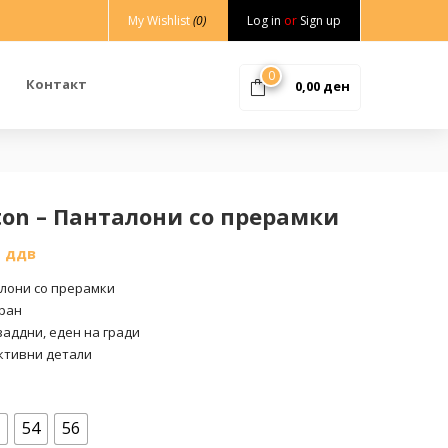
My Wishlist
(0)
Log in
or
Sign up
0
Контакт
0,00
ден
tton – Панталони со прерамки
% ддв
алони со прерамки
ран
заддни, еден на гради
ктивни детали
54
56