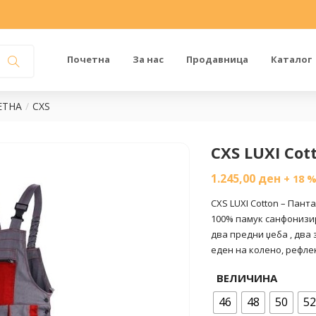
Почетна
За нас
Продавница
Каталог
ЕТНА
CXS
CXS LUXI Co
1.245,00
ден
+ 18 
CXS LUXI Cotton – Пант
100% памук санфонизи
два предни џеба , два 
еден на колено, рефле
ВЕЛИЧИНА
46
48
50
52