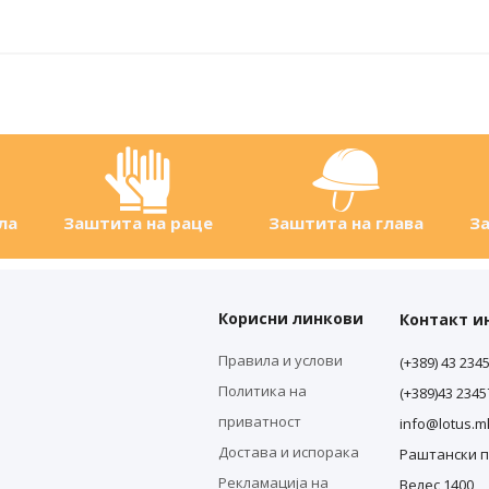
ла
Заштита на раце
Заштита на глава
За
Корисни линкови
Контакт 
Правила и услови
(+389) 43 234
Политика на
(+389)43 234
приватност
info@lotus.m
Достава и испорака
Раштански п
Рекламација на
Велес 1400