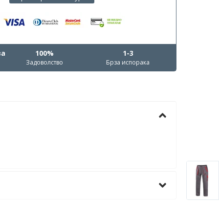
ва
100%
1-3
Задоволство
Брза испорака