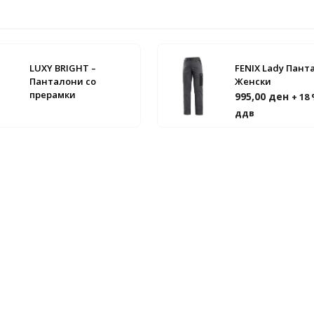
LUXY BRIGHT –
FENIX Lady Пант
Панталони со
Женски
прерамки
995,00
ден
+ 18
ддв