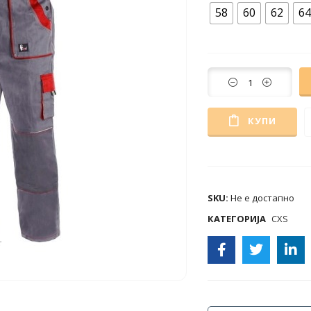
58
60
62
64
КУПИ
COMPARE
SKU:
Не е достапно
КАТЕГОРИЈА
CXS