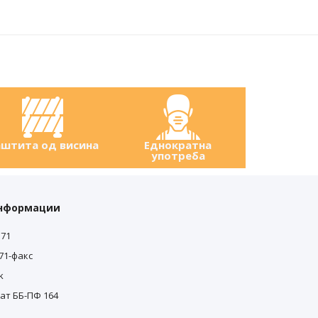
штита од висина
Еднократна
употреба
информации
571
571-факс
0
k
0
ат ББ-ПФ 164