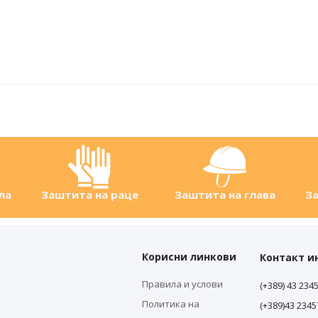
ла
Заштита на раце
Заштита на глава
За
Корисни линкови
Контакт 
Правила и услови
(+389) 43 234
Политика на
(+389)43 234