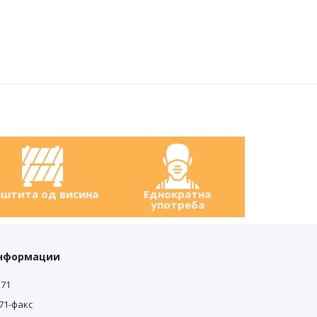
штита од висина
Еднократна
употреба
информации
571
0
571-факс