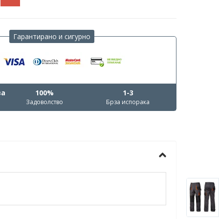
Гарантирано и сигурно
ва
100%
1-3
Задоволство
Брза испорака