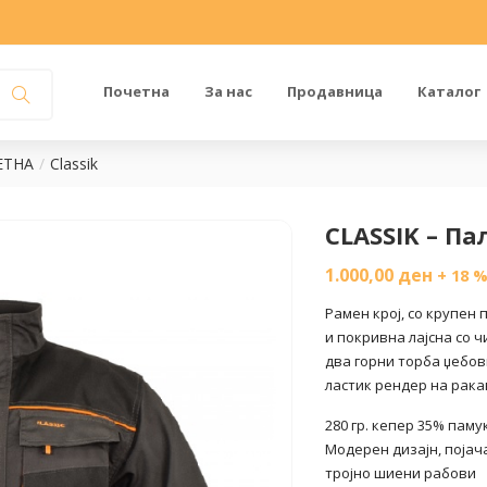
Почетна
За нас
Продавница
Каталог
ЕТНА
Classik
CLASSIK – Па
1.000,00
ден
+ 18 
Рамен крој, со крупен 
и покривна лајсна со ч
два горни торба џебови
ластик рендер на рака
280 гр. кепер 35% паму
Модерен дизајн, појача
тројно шиени рабови