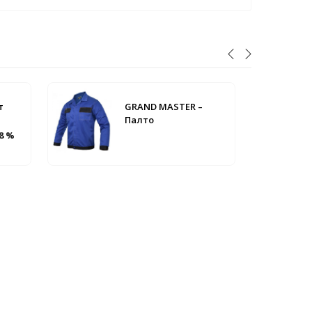
т
GRAND MASTER –
Палто
18 %