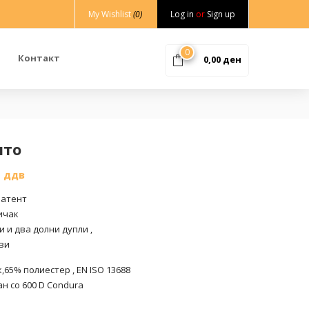
My Wishlist
(0)
Log in
or
Sign up
0
Контакт
0,00
ден
лто
% ддв
патент
ичак
 и два долни дупли ,
ви
к,65% полиестер , EN ISO 13688
н со 600 D Condura