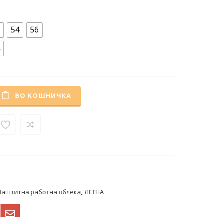
54
56
ВО КОШНИЧКА
Заштитна работна облека
,
ЛЕТНА