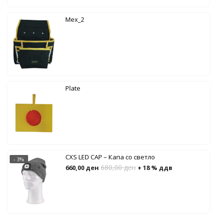
Mex_2
Plate
CXS LED CAP – Капа со светло
- 3%
680,00
ден
660,00
ден
+ 18 % ддв