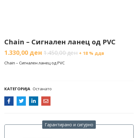
Chain – Сигнален ланец од PVC
1.330,00
ден
1.450,00
ден
+ 18 % ддв
Chain – Сигнален ланец од PVC
COMPARE
КАТЕГОРИЈА
Останато
Гарантирано и сигурно