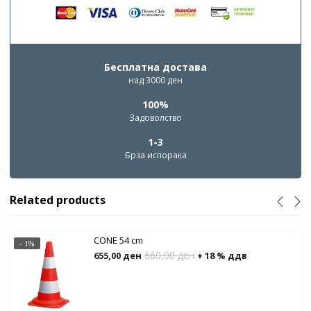
Бесплатна достава
над 3000 ден
100%
Задоволство
1-3
Брза испорака
Related products
CONE 54 cm
- 1%
660,00
ден
655,00
ден
+ 18 % ддв