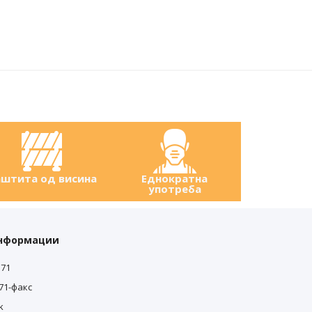
штита од висина
Еднократна
употреба
информации
571
571-факс
k