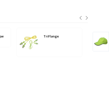
ри
TriFlange