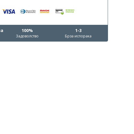
ва
100%
1-3
Задоволство
Брза испорака