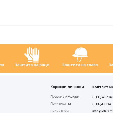
ла
Заштита на раце
Заштита на глава
За
Корисни линкови
Контакт 
Правила и услови
(+389) 43 234
Политика на
(+389)43 234
приватност
info@lotus.m