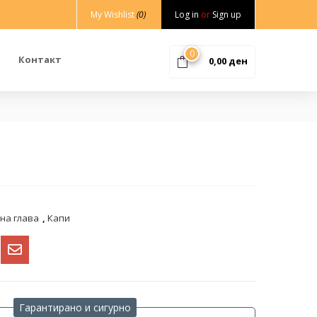
My Wishlist
(0)
Log in
or
Sign up
0
Контакт
0,00
ден
на глава
,
Капи
Гарантирано и сигурно