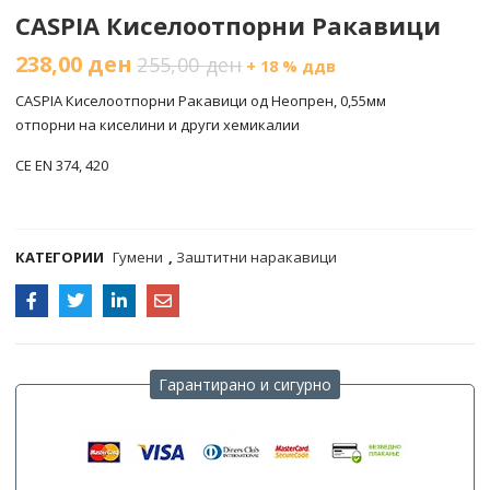
CASPIA Киселоотпорни Ракавици
238,00
ден
255,00
ден
+ 18 % ддв
CASPIA Киселоотпорни Ракавици од Неопрен, 0,55мм
отпорни на киселини и други хемикалии
CE EN 374, 420
COMPARE
КАТЕГОРИИ
Гумени
,
Заштитни наракавици
Гарантирано и сигурно