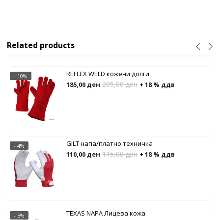
Related products
REFLEX WELD кожени долги
- 10%
205,00
ден
185,00
ден
+ 18 % ддв
GILT напа/платно техничка
- 4%
115,00
ден
110,00
ден
+ 18 % ддв
TEXAS NAPA Лицева кожа
- 5%