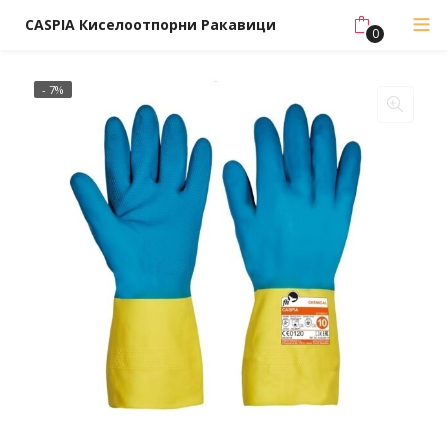
CASPIA Киселоотпорни Ракавици
0
- 7%