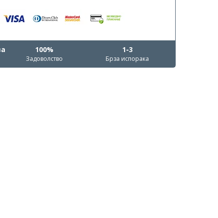
ва
100%
1-3
Задоволство
Брза испорака