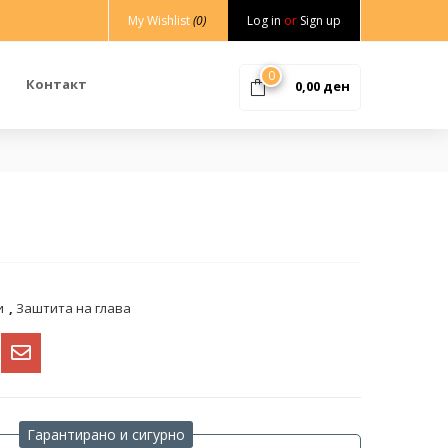
My Wishlist
(0)
Log in
or
Sign up
0
Контакт
0,00
ден
и
,
Заштита на глава
Гарантирано и сигурно