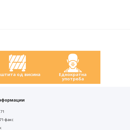
штита од висина
Еднократна
употреба
информации
571
571-факс
k