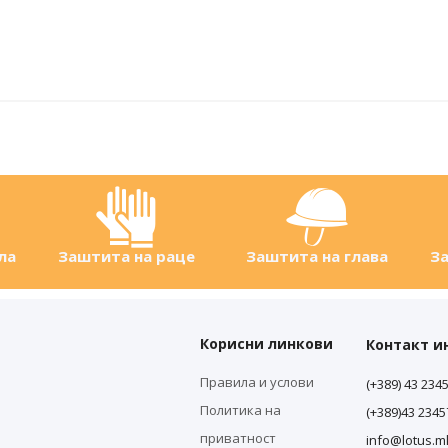
ла
Заштита на раце
Заштита на глава
За
Корисни линкови
Контакт 
Правила и услови
(+389) 43 234
Политика на
(+389)43 234
приватност
info@lotus.m