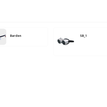
Barden
SB_1