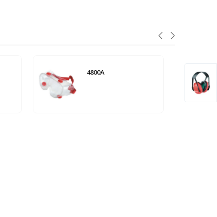
- 3%
4800A