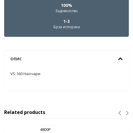
100%
Задоволство
1-3
Брза испорака
ОПИС
VS-160 Наочари
Related products
4800P