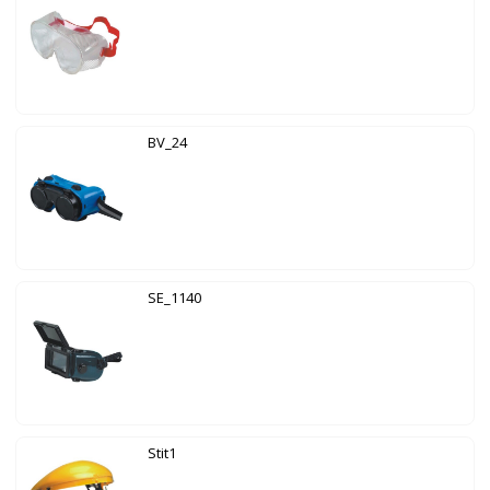
BV_24
SE_1140
Stit1