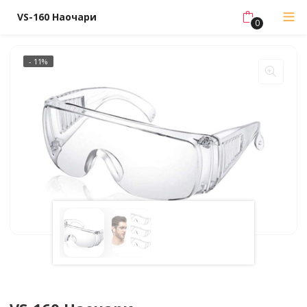
VS-160 Наочари
0
- 11%