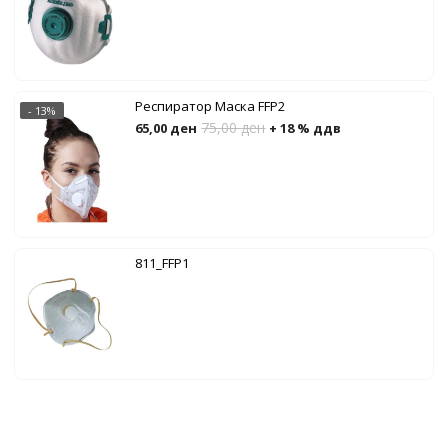
Респиратор Маска FFP2
- 13%
75,00
ден
65,00
ден
+ 18 % ддв
811_FFP1