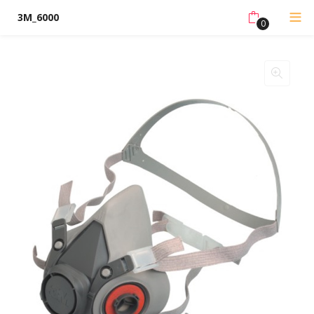
3M_6000
0