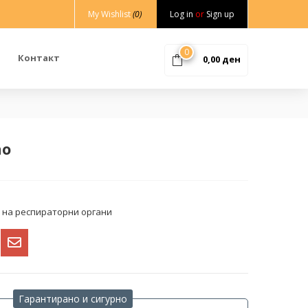
My Wishlist
(0)
Log in
or
Sign up
0
Контакт
0,00
ден
no
 на респираторни органи
Гарантирано и сигурно