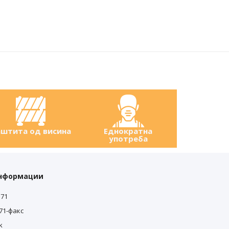
штита од висина
Еднократна
употреба
информации
571
571-факс
k