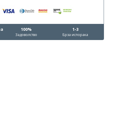
ва
100%
1-3
Задоволство
Брза испорака