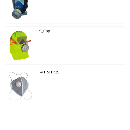
S_Cap
741_SFFP2S