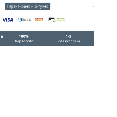
Гарантирано и сигурно
ва
100%
1-3
Задоволство
Брза испорака