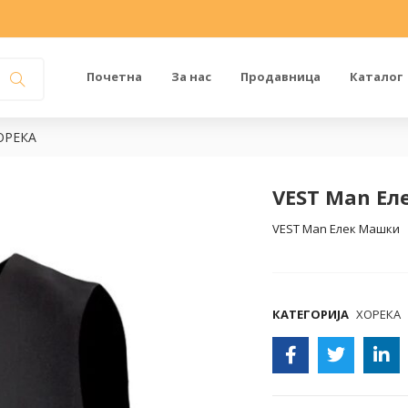
Почетна
За нас
Продавница
Каталог
ОРЕКА
VEST Man Е
VEST Man Елек Машки
COMPARE
КАТЕГОРИЈА
ХОРЕКА