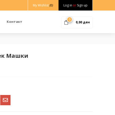
My Wishlist
(0)
Log in
or
Sign up
0
Контакт
0,00
ден
лек Машки