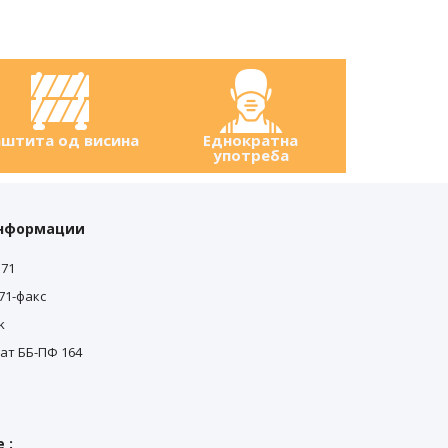
штита од висина
Еднократна
употреба
информации
571
571-факс
0
k
0
ат ББ-ПФ 164
 :