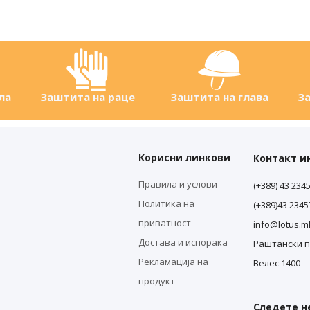
ла
Заштита на раце
Заштита на глава
За
Корисни линкови
Контакт 
Правила и услови
(+389) 43 234
Политика на
(+389)43 234
приватност
info@lotus.m
Достава и испорака
Раштански п
Рекламација на
Велес 1400
продукт
Следете не