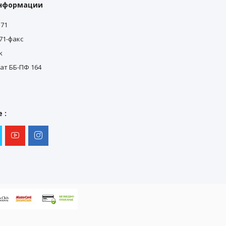
информации
571
571-факс
k
0
ат ББ-ПФ 164
0
 :