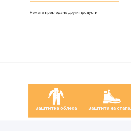
Немате прегледано други продукти
Заштитна облека
Заштита на стапа