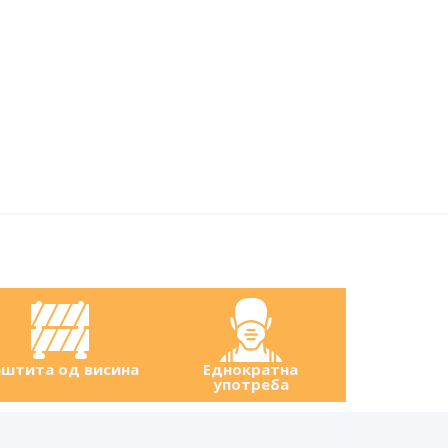
штита од висина
Еднократна
употреба