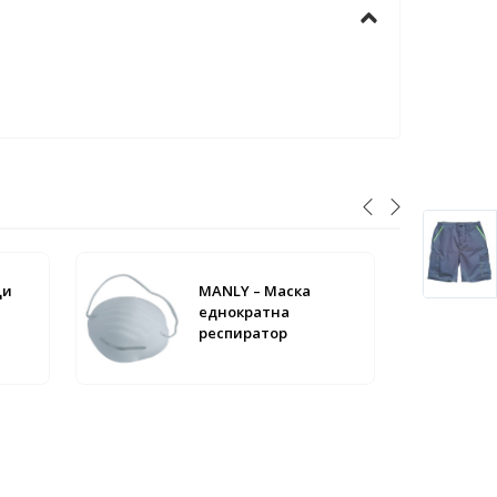
- 5%
ци
MANLY – Маска
еднократна
респиратор