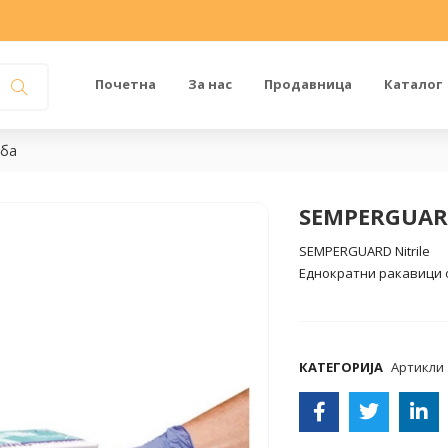
Почетна
За нас
Продавница
Каталог
еба
SEMPERGUARD
SEMPERGUARD Nitrile
Еднократни ракавици 
COMPARE
КАТЕГОРИЈА
Артикли