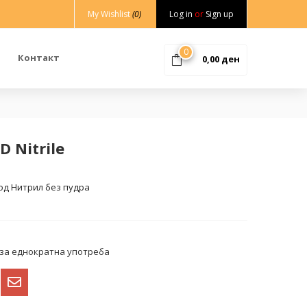
My Wishlist
(0)
Log in
or
Sign up
0
Контакт
0,00
ден
 Nitrile
од Нитрил без пудра
 за еднократна употреба