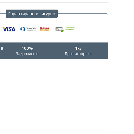
Гарантирано и сигурно
ва
100%
1-3
Задоволство
Брза испорака