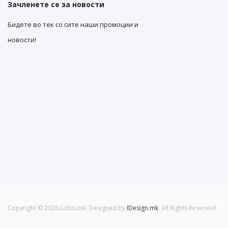
Зачленете се за новости
Бидете во тек со сите наши промоции и
новости!
Copyright © 2026 Lotus.mk. Designed by
IDesign.mk
. All Rights Reserved.