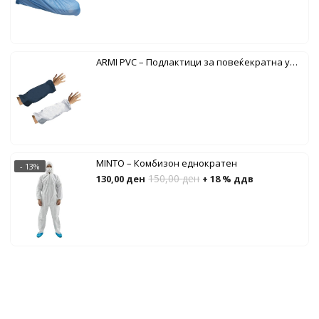
ARMI PVC – Подлактици за повеќекратна употреба
MINTO – Комбизон еднократен
- 13%
150,00
ден
130,00
ден
+ 18 % ддв