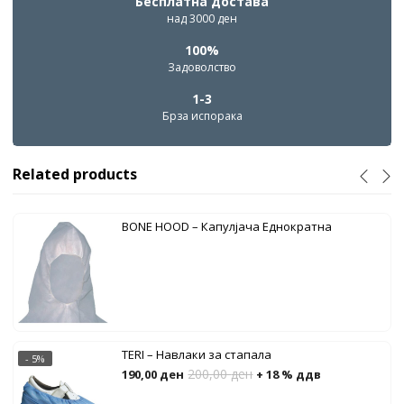
Бесплатна достава
над 3000 ден
100%
Задоволство
1-3
Брза испорака
Related products
BONE HOOD – Капулјача Еднократна
TERI – Навлаки за стапала
- 5%
200,00
ден
190,00
ден
+ 18 % ддв