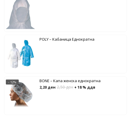
POLY – Кабаница Еднократна
BONE – Капа женска еднократна
- 12%
2,50
ден
2,20
ден
+ 18 % ддв