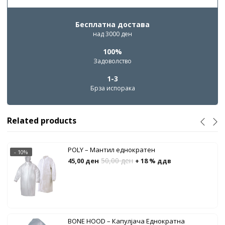
Бесплатна достава
над 3000 ден
100%
Задоволство
1-3
Брза испорака
Related products
POLY – Мантил еднократен
- 10%
50,00
ден
45,00
ден
+ 18 % ддв
BONE HOOD – Капулјача Еднократна