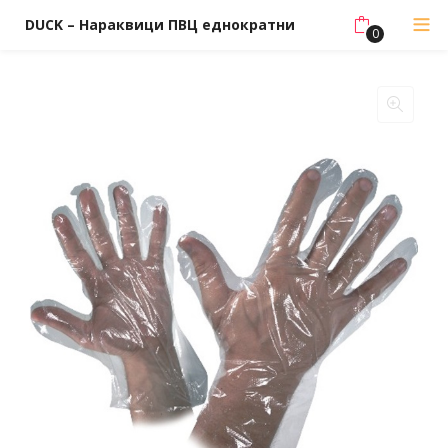
DUCK – Нараквици ПВЦ еднократни
0