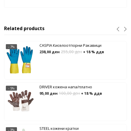
Related products
CASPIA Киселоотпорни Ракавици
- 7%
255,00
ден
238,00
ден
+ 18 % ддв
DRIVER кожена напа/платно
- 5%
100,00
ден
95,00
ден
+ 18 % ддв
STEEL кожени кратки
- 3%