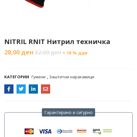
NITRIL RNIT Нитрил техничка
28,00
ден
32,00
ден
+ 18 % ддв
COMPARE
КАТЕГОРИИ
Гумени
,
Заштитни наракавици
Гарантирано и сигурно