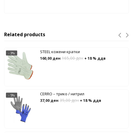
Related products
STEEL кожени кратки
- 3%
165,00
ден
160,00
ден
+ 18 % ддв
CERRO – трико / нитрил
- 5%
39,00
ден
37,00
ден
+ 18 % ддв