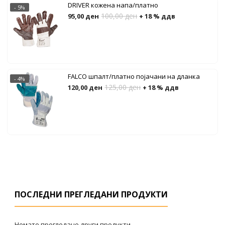
DRIVER кожена напа/платно
- 5%
100,00
ден
95,00
ден
+ 18 % ддв
FALCO шпалт/платно појачани на дланка
- 4%
125,00
ден
120,00
ден
+ 18 % ддв
ПОСЛЕДНИ ПРЕГЛЕДАНИ ПРОДУКТИ
Немате прегледано други продукти