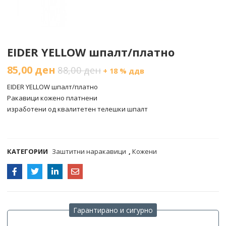
EIDER YELLOW шпалт/платно
85,00
ден
88,00
ден
+ 18 % ддв
EIDER YELLOW шпалт/платно
Ракавици кожено платнени
изработени од квалитетен телешки шпалт
COMPARE
КАТЕГОРИИ
Заштитни наракавици
,
Кожени
Гарантирано и сигурно