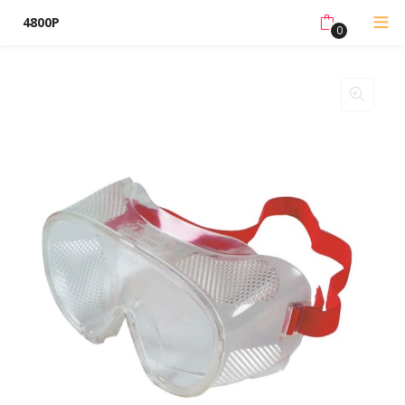
4800P
0