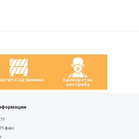
штита од висина
Еднократна
употреба
информации
571
571-факс
k