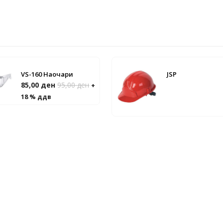
VS-160 Наочари
JSP
85,00
ден
95,00
ден
+
18 % ддв