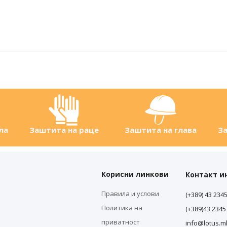
ла
Заштита на раце
Заштита на глава
За
Корисни линкови
Контакт 
Правила и услови
(+389) 43 234
Политика на
(+389)43 234
приватност
info@lotus.m