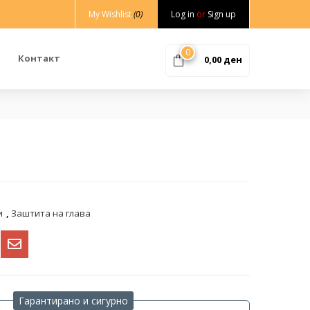
My Wishlist
(0)
Log in
or
Sign up
0
Контакт
0,00
ден
и
,
Заштита на глава
Гарантирано и сигурно