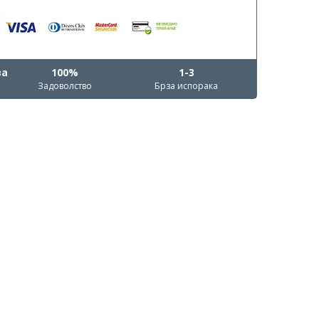
ва
100%
1-3
Задоволство
Брза испорака