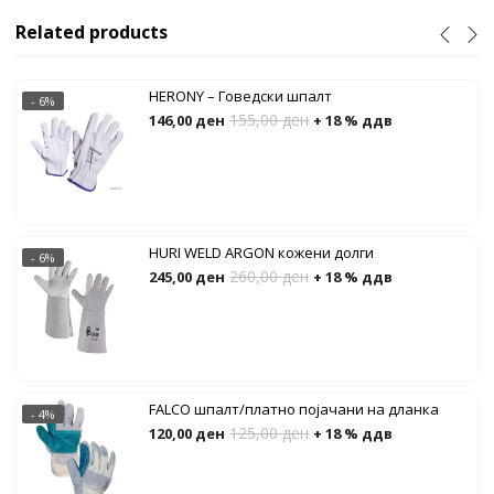
Related products
HERONY – Говедски шпалт
- 6%
155,00
ден
146,00
ден
+ 18 % ддв
HURI WELD ARGON кожени долги
- 6%
260,00
ден
245,00
ден
+ 18 % ддв
FALCO шпалт/платно појачани на дланка
- 4%
125,00
ден
120,00
ден
+ 18 % ддв