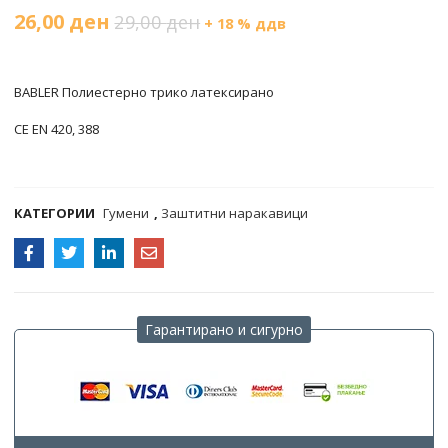
26,00
ден
29,00
ден
+ 18 % ддв
BABLER Полиестерно трико латексирано
CE EN 420, 388
COMPARE
КАТЕГОРИИ
Гумени
,
Заштитни наракавици
Гарантирано и сигурно