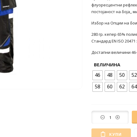
флуоресцентни рефлек
постојаност на боја,,
Избор на Опции на бои
280 гр. кепер 65% поли
Стандард EN ISO 20471 :
Достапни величини 46-
ВЕЛИЧИНА
46
48
50
52
58
60
62
64
КУПИ