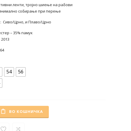
тивни ленти, тројно шиење на рабови
 минимално собирање при перење
: Сиво/Црно, и Плаво/Црно
естер – 35% памук
 2013
64
54
56
ВО КОШНИЧКА