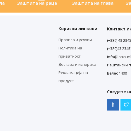
ла
Заштита на раце
Заштита на глава
За
Корисни линкови
Контакт 
Правила и услови
(+389) 43 234
Политика на
(+389)43 234
приватност
info@lotus.m
Достава и испорака
Раштански п
Рекламација на
Велес 1400
продукт
Следете не