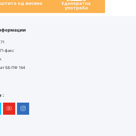
штита од висина
Еднократна
употреба
информации
571
0
571-факс
0
k
ат ББ-ПФ 164
 :