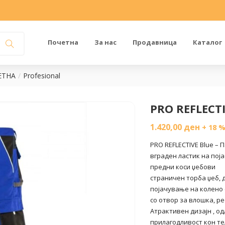
Почетна
За нас
Продавница
Каталог
ЕТНА
Profesional
PRO REFLECTI
1.420,00
ден
+ 18 
PRO REFLECTIVE Blue – 
вграден ластик на поја
предни коси џебови
страничен торба џеб, 
појачување на колено 
со отвор за влошка, р
Атрактивен дизајн , о
прилагодливост кон т