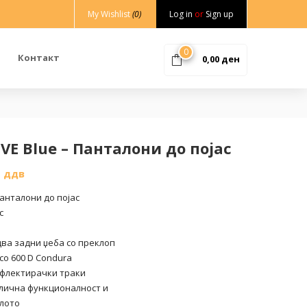
My Wishlist
(0)
Log in
or
Sign up
0
Контакт
0,00
ден
VE Blue – Панталони до појас
% ддв
Панталони до појас
с
два задни џеба со преклоп
со 600 D Condura
ефлектирачки траки
длична функционалност и
елото