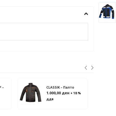
 –
CLASSIK – Палто
1.000,00
ден
+ 18 %
ддв