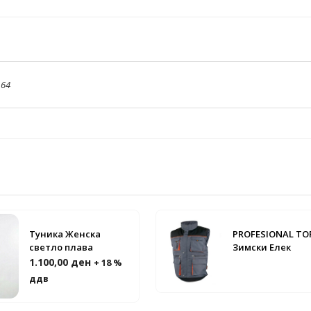
,
64
Туника Женска
PROFESIONAL TOP
светло плава
Зимски Елек
1.100,00
ден
+ 18 %
ддв