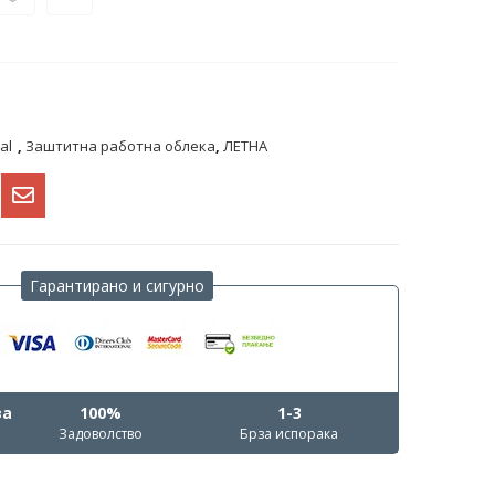
al
,
Заштитна работна облека
,
ЛЕТНА
Гарантирано и сигурно
ва
100%
1-3
Задоволство
Брза испорака