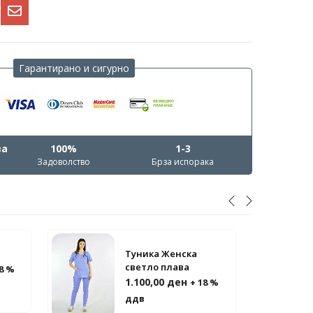
Гарантирано и сигурно
ва
100%
1-3
Задоволство
Брза испорака
Туника Женска
светло плава
18 %
1.100,00
ден
+ 18 %
ддв