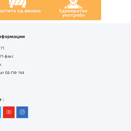
штита од висина
Еднократна
употреба
информации
571
571-факс
k
ат ББ-ПФ 164
0
0
 :