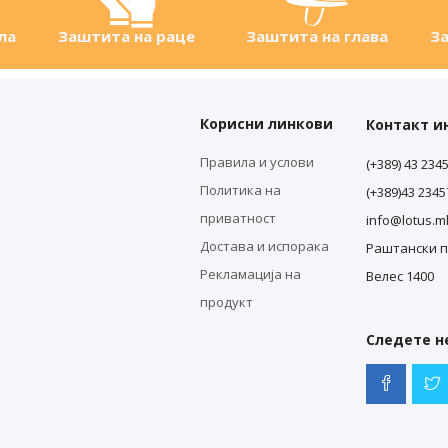
ла
Заштита на раце
Заштита на глава
За
Корисни линкови
Контакт 
Правила и услови
(+389) 43 234
Политика на
(+389)43 234
приватност
info@lotus.m
Достава и испорака
Раштански п
Рекламација на
Велес 1400
продукт
Следете не