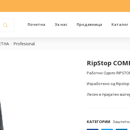
Почетна
За нас
Продавница
Каталог
ЕТНА
Profesional
RipStop COM
Работно Одело RIPST
Изработено од Ripstop 
Лесен и пријатен мате
COMPARE
КАТЕГОРИИ
Заштитна