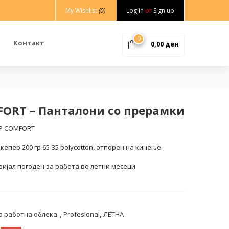
My Wishlist
(0)
Log in
or
Sign up
0
Контакт
0,00
ден
FORT – Панталони со прерамки
OP COMFORT
кепер 200 гр 65-35 polycotton, отпорен на кинење
ријал погоден за работа во летни месеци
 работна облека
,
Profesional
,
ЛЕТНА