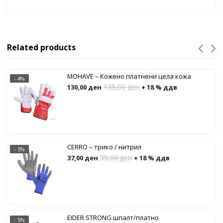
Related products
MOHAVE – Кожено платнени цела кожа
- 4%
135,00
ден
130,00
ден
+ 18 % ддв
CERRO – трико / нитрил
- 5%
39,00
ден
37,00
ден
+ 18 % ддв
EIDER STRONG шпалт/платно
- 5%