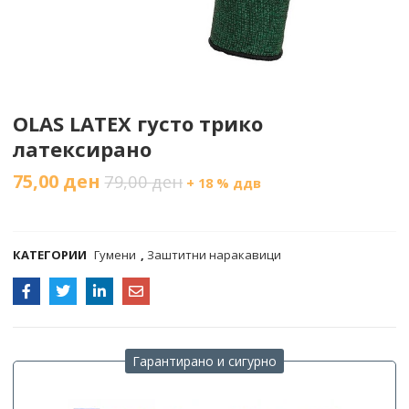
OLAS LATEX густо трико
латексирано
75,00
ден
79,00
ден
+ 18 % ддв
COMPARE
КАТЕГОРИИ
Гумени
,
Заштитни наракавици
Гарантирано и сигурно