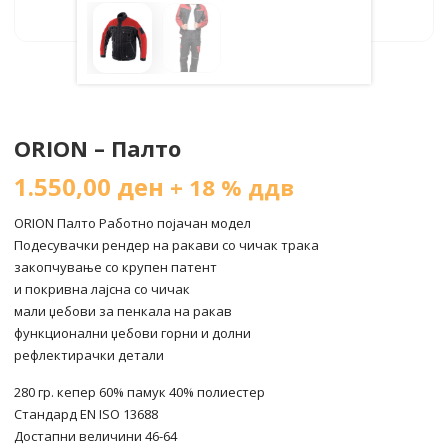
ORION – Палто
1.550,00
ден
+ 18 % ддв
ORION Палто Работно појачан модел
Подесувачки рендер на ракави со чичак трака
закопчување со крупен патент
и покривна лајсна со чичак
мали џебови за пенкала на ракав
функционални џебови горни и долни
рефлектирачки детали
280 гр. кепер 60% памук 40% полиестер
Стандард EN ISO 13688
Достапни величини 46-64