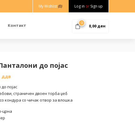
My Wishlist
(0)
Log in
or
Sign up
0
Контакт
0,00
ден
 Панталони до појас
% ддв
 до појас
ебови, страничен двоен торба џеб
со кондура со чичак отвор за влошка
во-црна
тер