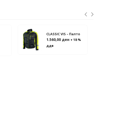
CLASSIC VIS – Палто
1.560,00
ден
+ 18 %
ддв