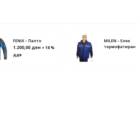
FENIX – Палто
MILEN – Елек
термофатиран
1.200,00
ден
+ 18 %
ддв