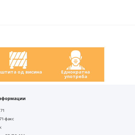
штита од висина
Еднократна
употреба
информации
571
571-факс
0
k
0