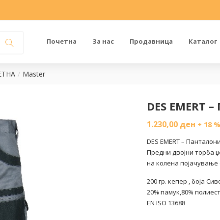
Почетна
За нас
Продавница
Каталог
ЕТНА
Master
DES EMERT –
1.230,00
ден
+ 18 
DES EMERT – Панталони
Предни двојни торба џ
на колена појачување 
200 гр. кепер , боја Си
20% памук,80% полиес
EN ISO 13688