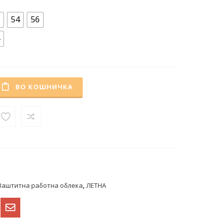
54
56
ВО КОШНИЧКА
Заштитна работна облека
,
ЛЕТНА