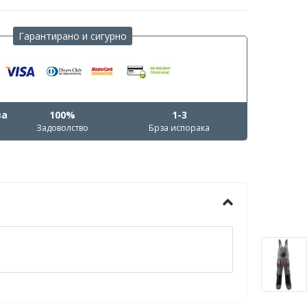
Гарантирано и сигурно
ва
100%
1-3
Задоволство
Брза испорака