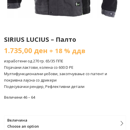
SIRIUS LUCIUS – Палто
1.735,00
ден
+ 18 % ддв
изработени од 270 гр. 65/35 ППЕ
Појачани лактови, колена со 600 D PE
Мултифункционални џебови, закопчување со патент и
покривна лајсна со дрикери
Подесувачки рендер, Рефлективни детали
Величини 46 – 64
Величина
Choose an option