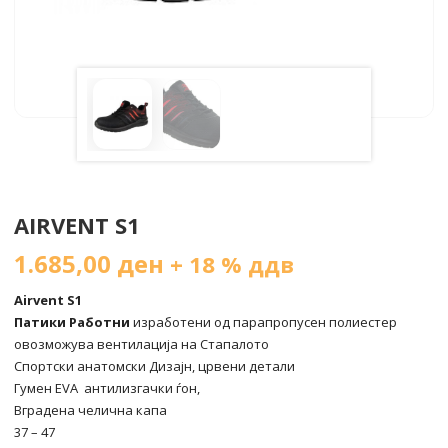
AIRVENT S1
1.685,00
ден
+ 18 % ддв
Airvent S1
Патики Работни
изработени од парапропусен полиестер
овозможува вентилација на Стапалото
Спортски анатомски Дизајн, црвени детали
Гумен EVA антилизгачки ѓон,
Вградена челична капа
37 – 47