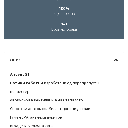
100%
Задоволство
1-3
Брза испорака
ОПИС
Airvent S1
Патики Работни
изработени од парапропусен
полиестер
овозможува вентилација на Стапалото
Спортски анатомски Дизајн, црвени детали
Гумен EVA антилизгачки ѓон,
Вградена челична капа